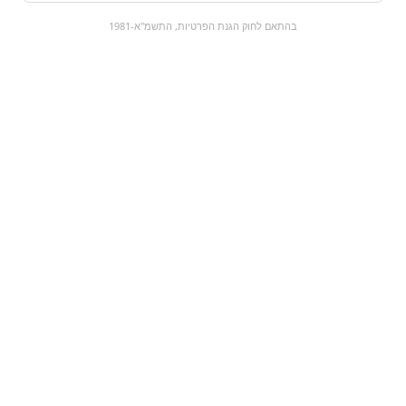
0
בהתאם לחוק הגנת הפרטיות, התשמ"א-1981
כל המוצרים
השוק המתוק
מבצעים
הקניות שלי
עגלת קניות
מוצרים חדשים:
פאולנר | paulaner |
קפה ישראלי
חצי ליטר
₪8.9
₪14.9
מעבר למוצר
מעבר למוצר