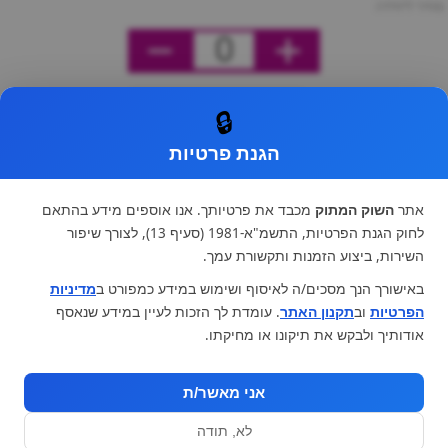
מחיר ליחידה
0
🔒
הגנת פרטיות
אתר
השוק המתוק
מכבד את פרטיותך. אנו אוספים מידע בהתאם
לחוק הגנת הפרטיות, התשמ"א-1981 (סעיף 13), לצורך שיפור
השירות, ביצוע הזמנות ותקשורת עמך.
באישורך הנך מסכים/ה לאיסוף ושימוש במידע כמפורט ב
מדיניות
הפרטיות
וב
תקנון האתר
. עומדת לך הזכות לעיין במידע שנאסף
אודותיך ולבקש את תיקונו או מחיקתו.
אני מאשר/ת
לא, תודה