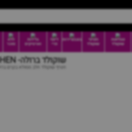
טבלאות
חטיפי
בונבוניירות
דיוטי
גלידות
ללא
שוקולד
שוקולד
פרי
וארטיקים
סוכר
שוקולד ברולה- ROSHEN
חטיף שוקולד חלב ממולא בקרם ברו