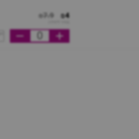
₪7.9
₪4
מחיר ליחידה
0