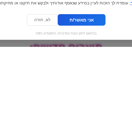
. עומדת לך הזכות לעיין במידע שנאסף אודותיך ולבקש את תיקונו או מחיקתו.
אני מאשר/ת
לא, תודה
בהתאם לחוק הגנת הפרטיות, התשמ"א-1981
מוצרים חדשים:
 |
קיט קט שוקולד לבן -
Gullon | עיגול טוסטדה
KitKat White