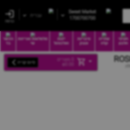
Sweet Market
עברית
1700700700
כניסה
חטיפי
שתייה
סיגריות
יינות
סלסלאות ואריזות
הכשר
חלבון
קלה
וטבק
ואלכוהול
שי
בד
0
מוצרים
סיום קנייה
₪
0.00
לה