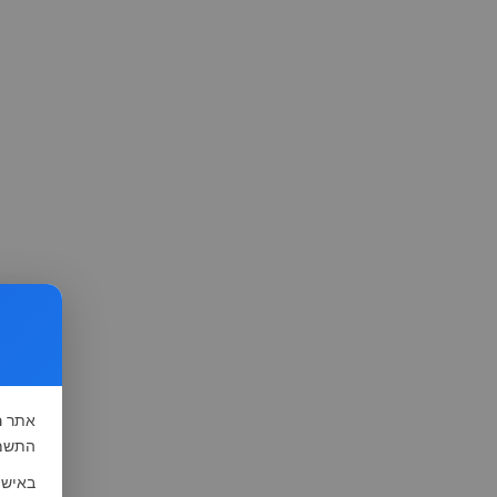
אתר
ה
התשמ"א-1981 (סעיף 13), לצורך שיפור השי
באישו