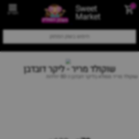
Sweet
0
תפריט
Market
שוקולד מריר - ליקר דובדבן
שוקולד מריר ממולא בליקר דובדבן כ-80 יחידות