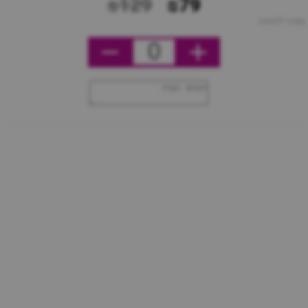
₪129
₪79
מחיר ליחידה
0