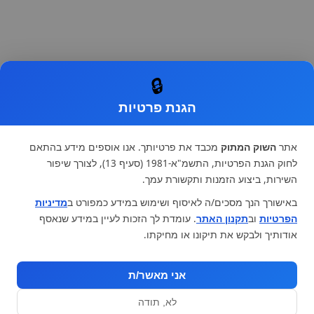
🔒
הגנת פרטיות
אתר
השוק המתוק
מכבד את פרטיותך. אנו אוספים מידע בהתאם
לחוק הגנת הפרטיות, התשמ"א-1981 (סעיף 13), לצורך שיפור
השירות, ביצוע הזמנות ותקשורת עמך.
באישורך הנך מסכים/ה לאיסוף ושימוש במידע כמפורט ב
מדיניות
הפרטיות
וב
תקנון האתר
. עומדת לך הזכות לעיין במידע שנאסף
אודותיך ולבקש את תיקונו או מחיקתו.
אני מאשר/ת
לא, תודה