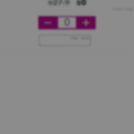
₪27.9
₪0
מחיר ליחידה
0