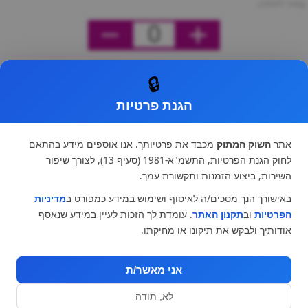
מחיר ליחידה
0
🔒
הגנת פרטיות
אתר
השוק המתוק
מכבד את פרטיותך. אנו אוספים מידע בהתאם
לחוק הגנת הפרטיות, התשמ"א-1981 (סעיף 13), לצורך שיפור
השירות, ביצוע הזמנות ותקשורת עמך.
באישורך הנך מסכים/ה לאיסוף ושימוש במידע כמפורט ב
מדיניות
הפרטיות
וב
תקנון האתר
. עומדת לך הזכות לעיין במידע שנאסף
אודותיך ולבקש את תיקונו או מחיקתו.
אני מאשר/ת
לא, תודה