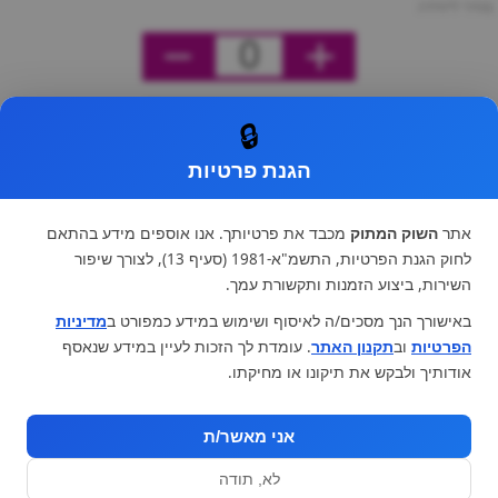
מחיר ליחידה
0
🔒
הגנת פרטיות
אתר
השוק המתוק
מכבד את פרטיותך. אנו אוספים מידע בהתאם
לחוק הגנת הפרטיות, התשמ"א-1981 (סעיף 13), לצורך שיפור
השירות, ביצוע הזמנות ותקשורת עמך.
באישורך הנך מסכים/ה לאיסוף ושימוש במידע כמפורט ב
מדיניות
הפרטיות
וב
תקנון האתר
. עומדת לך הזכות לעיין במידע שנאסף
אודותיך ולבקש את תיקונו או מחיקתו.
אני מאשר/ת
לא, תודה