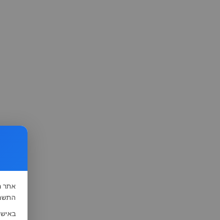
אתר
ה
התשמ"א-1981 (סעיף 13), לצורך שיפור השי
באישו