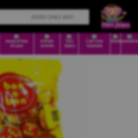
סיטונאות
מזווה
סוכריות |
הכל
חטיפים
וופלים עוגות
ממתקים
בשקל
מלוחים
ועוגיות