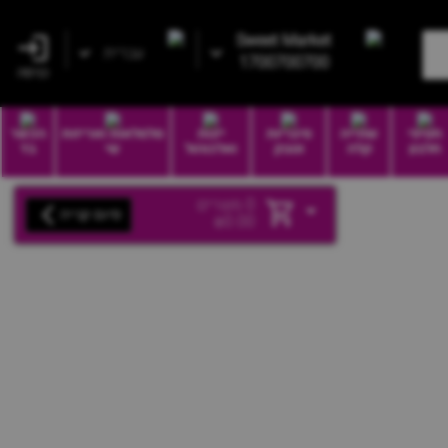
Sweet Market
עברית
1700700700
כניסה
חטיפי
שתייה
סיגריות
יינות
סלסלאות ואריזות
הכשר
חלבון
קלה
וטבק
ואלכוהול
שי
בד
0
מוצרים
סיום קנייה
₪
0.00