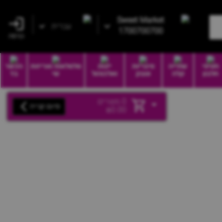
Sweet Market
עברית
1700700700
כניסה
חטיפי
שתייה
סיגריות
יינות
סלסלאות ואריזות
הכשר
חלבון
קלה
וטבק
ואלכוהול
שי
בד
0
מוצרים
סיום קנייה
₪
0.00