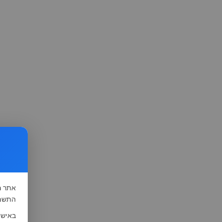
אתר
ה
התשמ"א-1981 (סעיף 13), לצורך שיפור השי
באישו