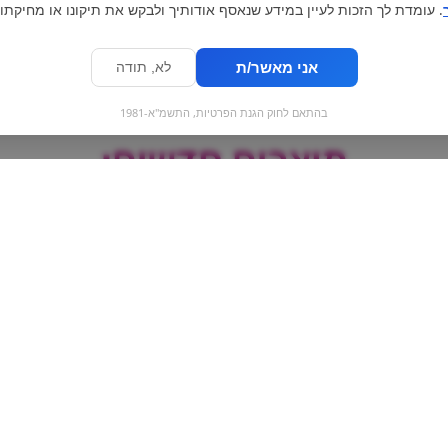
. עומדת לך הזכות לעיין במידע שנאסף אודותיך ולבקש את תיקונו או מחיקתו.
אני מאשר/ת
לא, תודה
בהתאם לחוק הגנת הפרטיות, התשמ"א-1981
מוצרים חדשים:
Lo
משקה מוגז תפוז |
פריגת ת
ז
Chupa Chups
1.5 ליטר
orange