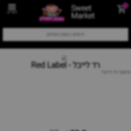
Sweet
0
תפריט
Market
רד לייבל - Red Label
וויסקי רד לייבל