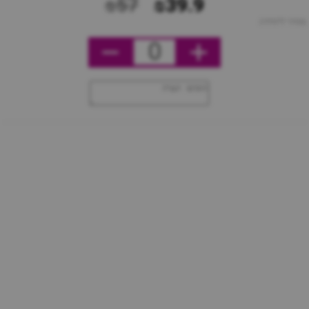
₪57
₪39.9
מחיר ליחידה
0