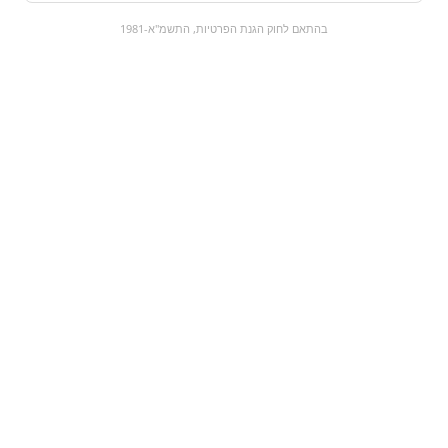
0
בהתאם לחוק הגנת הפרטיות, התשמ"א-1981
כל המוצרים
השוק המתוק
מבצעים
הקניות שלי
עגלת קניות
מוצרים חדשים:
ארגז - פחיות מיני קולה
שפתיים
זירו
₪18.9
₪55
מעבר למוצר
מעבר למוצר