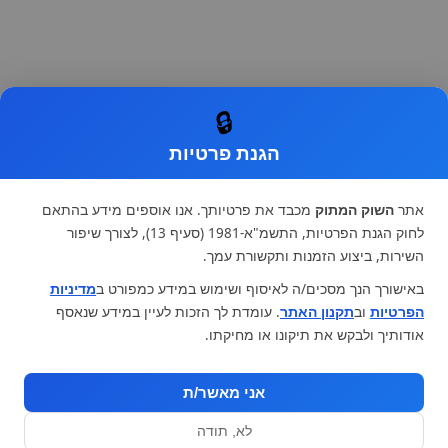
🔒
הגנת פרטיות
אתר
השוק המתוק
מכבד את פרטיותך. אנו אוספים מידע בהתאם
לחוק הגנת הפרטיות, התשמ"א-1981 (סעיף 13), לצורך שיפור
השירות, ביצוע הזמנות ותקשורת עמך.
באישורך הנך מסכים/ה לאיסוף ושימוש במידע כמפורט ב
מדיניות
הפרטיות
וב
תקנון האתר
. עומדת לך הזכות לעיין במידע שנאסף
אודותיך ולבקש את תיקונו או מחיקתו.
אני מאשר/ת
לא, תודה