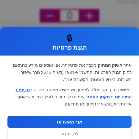
מחיר ליחידה
0
🔒
הגנת פרטיות
אתר
השוק המתוק
מכבד את פרטיותך. אנו אוספים מידע בהתאם
לחוק הגנת הפרטיות, התשמ"א-1981 (סעיף 13), לצורך שיפור
השירות, ביצוע הזמנות ותקשורת עמך.
באישורך הנך מסכים/ה לאיסוף ושימוש במידע כמפורט ב
מדיניות
הפרטיות
וב
תקנון האתר
. עומדת לך הזכות לעיין במידע שנאסף
אודותיך ולבקש את תיקונו או מחיקתו.
אני מאשר/ת
לא, תודה