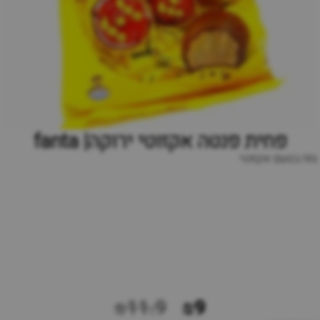
פחית פנטה אקזוטי ירוקה| fanta
גזוז בטעם אקזוטי
₪11.9
₪9