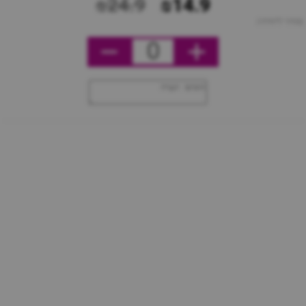
₪24.9
₪14.9
מחיר ליחידה
0