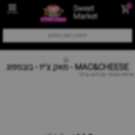
Sweet
0
תפריט
Market
MAC&CHEESE - מאק צ'יז - בובספוג
ארוחת מקרוני עם רוטב גבינה