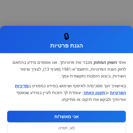
🔒
הגנת פרטיות
אתר
השוק המתוק
מכבד את פרטיותך. אנו אוספים מידע בהתאם
לחוק הגנת הפרטיות, התשמ"א-1981 (סעיף 13), לצורך שיפור
השירות, ביצוע הזמנות ותקשורת עמך.
באישורך הנך מסכים/ה לאיסוף ושימוש במידע כמפורט ב
מדיניות
הפרטיות
וב
תקנון האתר
. עומדת לך הזכות לעיין במידע שנאסף
אודותיך ולבקש את תיקונו או מחיקתו.
אני מאשר/ת
לא, תודה