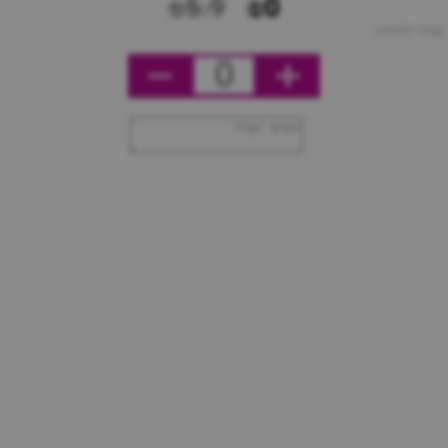
₪5.9
₪0
מחיר ליחידה
0