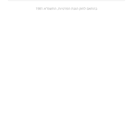
0
בהתאם לחוק הגנת הפרטיות, התשמ"א-1981
כל המוצרים
השוק המתוק
מבצעים
הקניות שלי
עגלת קניות
מוצרים חדשים:
צ׳יטוס פאפס - גדול |
מונסטר ג׳ינג׳ר |
Monster mule
cheetos puffs
₪14.9
₪0
מעבר למוצר
מעבר למוצר