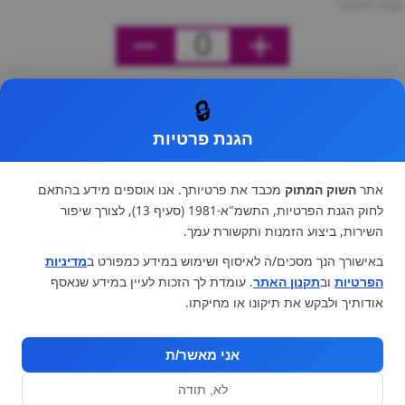
מחיר ליחידה
0
🔒
הגנת פרטיות
אתר
השוק המתוק
מכבד את פרטיותך. אנו אוספים מידע בהתאם
לחוק הגנת הפרטיות, התשמ"א-1981 (סעיף 13), לצורך שיפור
השירות, ביצוע הזמנות ותקשורת עמך.
באישורך הנך מסכים/ה לאיסוף ושימוש במידע כמפורט ב
מדיניות
הפרטיות
וב
תקנון האתר
. עומדת לך הזכות לעיין במידע שנאסף
אודותיך ולבקש את תיקונו או מחיקתו.
אני מאשר/ת
לא, תודה