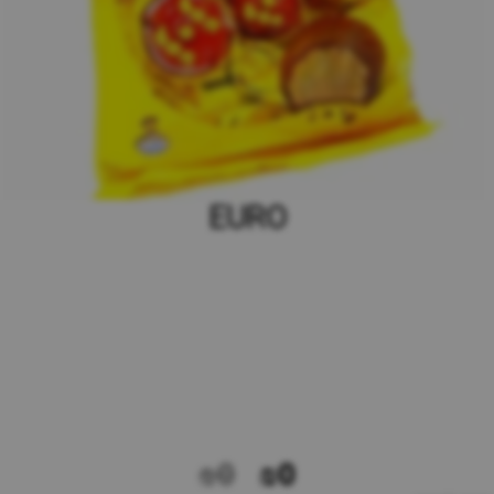
EURO
₪0
₪0