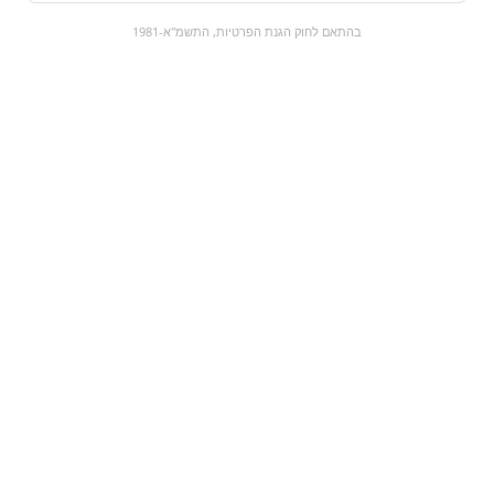
0
בהתאם לחוק הגנת הפרטיות, התשמ"א-1981
כל המוצרים
השוק המתוק
מבצעים
הקניות שלי
עגלת קניות
מוצרים חדשים:
דרג‘ה פקאן בשוקולד לבן
נחשים - מסוכר
| pecan white
chocolate
₪18.9
₪59
מעבר למוצר
מעבר למוצר