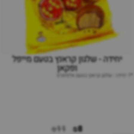
יחידה - שלגון קראנץ בטעם מייפל
ופקאן
*1 יחידה - שלגון קראנץ בטעם אלפחורס
₪11
₪8