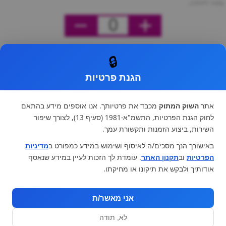
מחיר ליחידה
0
🔒
הגנת פרטיות
אתר
השוק המתוק
מכבד את פרטיותך. אנו אוספים מידע בהתאם
לחוק הגנת הפרטיות, התשמ"א-1981 (סעיף 13), לצורך שיפור
השירות, ביצוע הזמנות ותקשורת עמך.
באישורך הנך מסכים/ה לאיסוף ושימוש במידע כמפורט ב
מדיניות
הפרטיות
וב
תקנון האתר
. עומדת לך הזכות לעיין במידע שנאסף
אודותיך ולבקש את תיקונו או מחיקתו.
אני מאשר/ת
לא, תודה