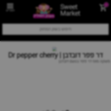
Sweet
0
תפריט
Market
דר פפר דובדבן | Dr pepper cherry
משקה מוגז דר פפר בטעם דובדבן