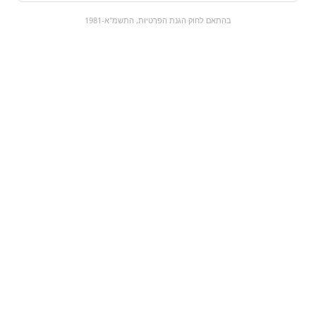
0
בהתאם לחוק הגנת הפרטיות, התשמ"א-1981
כל המוצרים
השוק המתוק
מבצעים
הקניות שלי
עגלת קניות
מוצרים חדשים:
טובלרון לבן, נוגט
אריזונה אבטיח |
ושקדים| toblerone
arizona iced tea
with peach
white
₪14.9
₪12.9
מעבר למוצר
מעבר למוצר