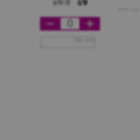
₪9.9
₪9
מחיר ליחידה
0