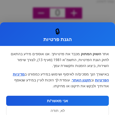
מחיר ליחידה
0
🔒
הגנת פרטיות
אתר
השוק המתוק
מכבד את פרטיותך. אנו אוספים מידע בהתאם
לחוק הגנת הפרטיות, התשמ"א-1981 (סעיף 13), לצורך שיפור
השירות, ביצוע הזמנות ותקשורת עמך.
באישורך הנך מסכים/ה לאיסוף ושימוש במידע כמפורט ב
מדיניות
הפרטיות
וב
תקנון האתר
. עומדת לך הזכות לעיין במידע שנאסף
אודותיך ולבקש את תיקונו או מחיקתו.
אני מאשר/ת
לא, תודה