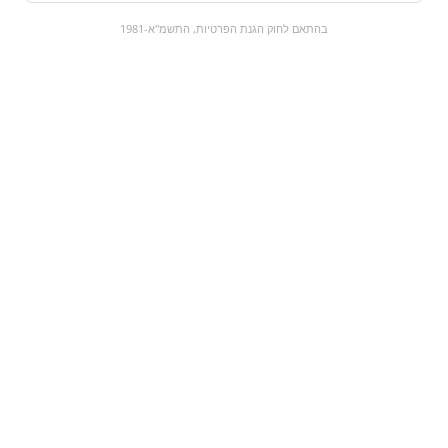
0
בהתאם לחוק הגנת הפרטיות, התשמ"א-1981
כל המוצרים
השוק המתוק
מבצעים
הקניות שלי
עגלת קניות
מוצרים חדשים:
TOXIC סוכריות בטעמי
מסטיק ORBIT
פירות בצבע ירוק
₪4.9
₪11
מעבר למוצר
מעבר למוצר