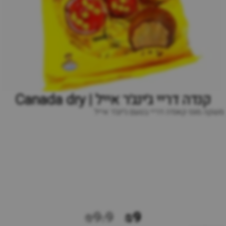
קנדה דריי ג׳ינג׳ר אייל | Canada dry
משקה מוגז קאנדה דריי בטעם ג׳ינג׳ר אייל
₪9.9
₪9