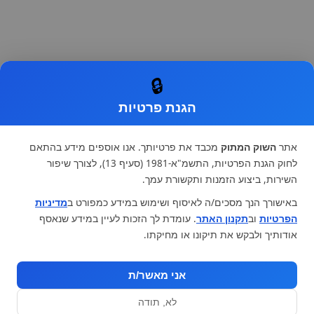
🔒
הגנת פרטיות
אתר
השוק המתוק
מכבד את פרטיותך. אנו אוספים מידע בהתאם
לחוק הגנת הפרטיות, התשמ"א-1981 (סעיף 13), לצורך שיפור
השירות, ביצוע הזמנות ותקשורת עמך.
באישורך הנך מסכים/ה לאיסוף ושימוש במידע כמפורט ב
מדיניות
הפרטיות
וב
תקנון האתר
. עומדת לך הזכות לעיין במידע שנאסף
אודותיך ולבקש את תיקונו או מחיקתו.
אני מאשר/ת
לא, תודה