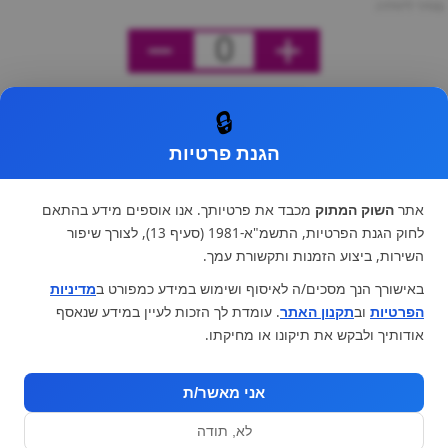
מחיר ליחידה
0
🔒
הגנת פרטיות
אתר
השוק המתוק
מכבד את פרטיותך. אנו אוספים מידע בהתאם
לחוק הגנת הפרטיות, התשמ"א-1981 (סעיף 13), לצורך שיפור
השירות, ביצוע הזמנות ותקשורת עמך.
באישורך הנך מסכים/ה לאיסוף ושימוש במידע כמפורט ב
מדיניות
הפרטיות
וב
תקנון האתר
. עומדת לך הזכות לעיין במידע שנאסף
אודותיך ולבקש את תיקונו או מחיקתו.
אני מאשר/ת
לא, תודה