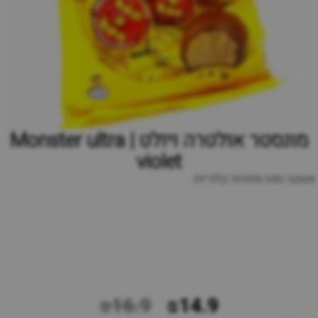
מונסטר אולטרה ויולט | Monster ultra
violet
משקה מוגז מופחת קלוריות
₪16.9
₪14.9