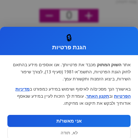
מחיר ליחידה
0
🔒
הגנת פרטיות
אתר
השוק המתוק
מכבד את פרטיותך. אנו אוספים מידע בהתאם
לחוק הגנת הפרטיות, התשמ"א-1981 (סעיף 13), לצורך שיפור
השירות, ביצוע הזמנות ותקשורת עמך.
באישורך הנך מסכים/ה לאיסוף ושימוש במידע כמפורט ב
מדיניות
הפרטיות
וב
תקנון האתר
. עומדת לך הזכות לעיין במידע שנאסף
אודותיך ולבקש את תיקונו או מחיקתו.
אני מאשר/ת
לא, תודה