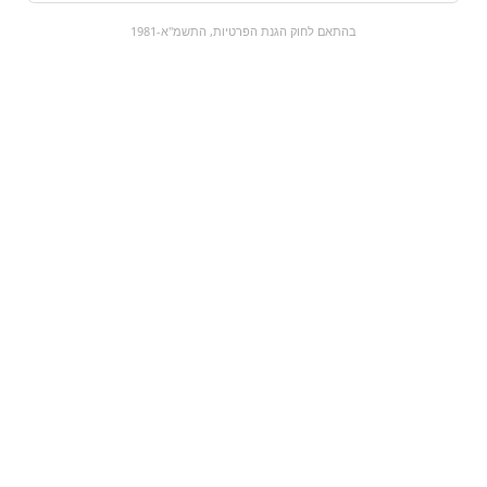
0
בהתאם לחוק הגנת הפרטיות, התשמ"א-1981
כל המוצרים
השוק המתוק
מבצעים
הקניות שלי
עגלת קניות
מוצרים חדשים:
סניידרס סנדוויץ' בייגלה
חמצוצים שטיחים | קו
| snyders
₪45
₪0
מעבר למוצר
מעבר למוצר