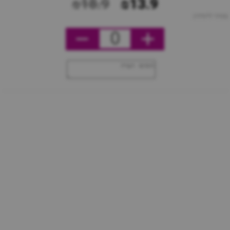
₪18.9
₪13.9
מחיר ליחידה
0