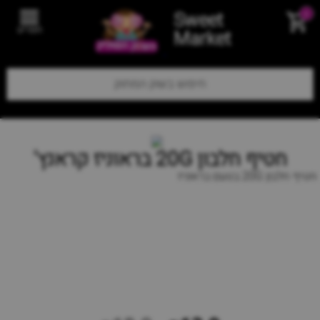
Sweet
0
תפריט
Market
חטיף חלבון 20G בראוניז קראנץ'
חטיף חלבון 20G בטעם בראוניז