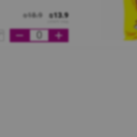
₪18.9
₪13.9
מחיר ליחידה
0