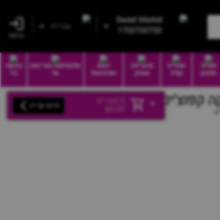
Sweet Market
עברית
1700700700
כניסה
חטיפי
שתייה
סיגריות
יינות
סלסלאות ואריזות
הכשר
חלבון
קלה
וטבק
ואלכוהול
שי
בד
0
מוצרים
סיום קנייה
₪
0.00