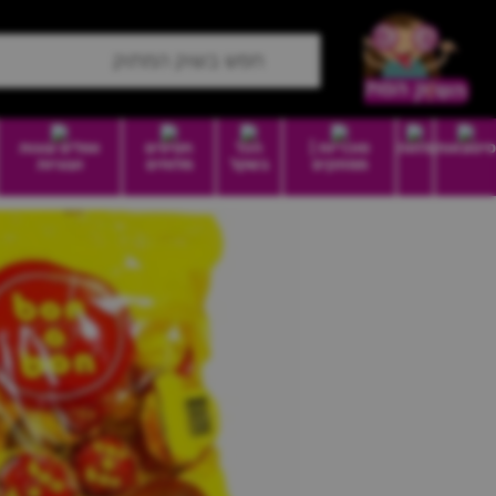
סיטונאות
מזווה
סוכריות |
הכל
חטיפים
וופלים עוגות
ממתקים
בשקל
מלוחים
ועוגיות