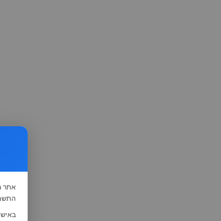
אתר
ה
התשמ"א-1981 (סעיף 13), לצורך שיפור השי
באישו