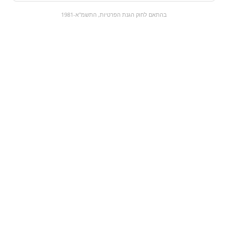
0
בהתאם לחוק הגנת הפרטיות, התשמ"א-1981
כל המוצרים
השוק המתוק
מבצעים
הקניות שלי
עגלת קניות
מוצרים חדשים:
פחית בוואריה | bavaria
ביסלי בצל | אסם
original
₪0
₪11
מעבר למוצר
מעבר למוצר