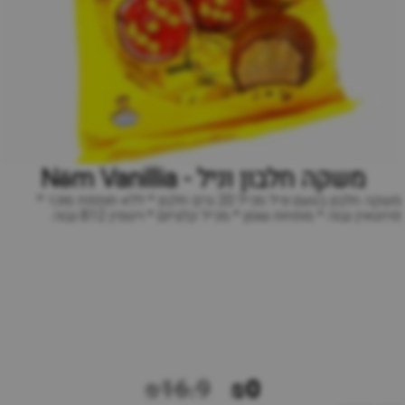
משקה חלבון וניל - Nōm Vanillia
משקה חלבון בטעם וניל מכיל 20 גרם חלבון * ללא תוספת סוכר *
פרוטאין גבוה * מופחת שומן * ⁠מכיל קלציום * ⁠ויטמין B12 גבוה
₪16.9
₪0