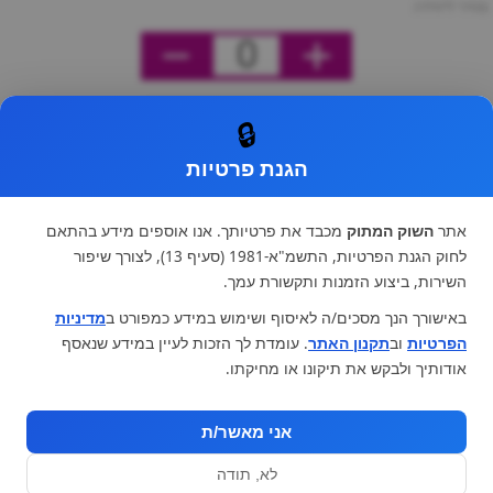
מחיר ליחידה
0
🔒
הגנת פרטיות
אתר
השוק המתוק
מכבד את פרטיותך. אנו אוספים מידע בהתאם
לחוק הגנת הפרטיות, התשמ"א-1981 (סעיף 13), לצורך שיפור
השירות, ביצוע הזמנות ותקשורת עמך.
באישורך הנך מסכים/ה לאיסוף ושימוש במידע כמפורט ב
מדיניות
הפרטיות
וב
תקנון האתר
. עומדת לך הזכות לעיין במידע שנאסף
אודותיך ולבקש את תיקונו או מחיקתו.
אני מאשר/ת
לא, תודה