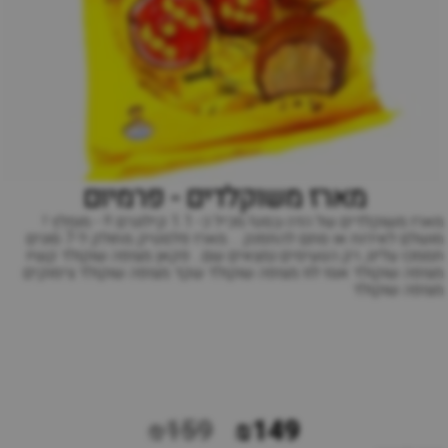
מארז משוקלדים - פרמיום
מארז משוקלדים של הדה-בסט! מכיל כ- 1.1 קילוגרם !! - מומלץ !
מושלם לאירוח או סתם להתפנק .. מארז פלסטיק מחולק ל-7 סוגים
תסמכו עלינו, רק הטעימים נמצאים שם.. פקאן מצופה שוקולד קשיו
מצופה שוקולד אגוז לוז מצופה שוקולד שקד מצופה שוקולד צימוקים
מצופה שוקולד
₪159
₪149