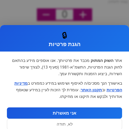
מחיר ליחידה
0
🔒
הגנת פרטיות
אתר
השוק המתוק
מכבד את פרטיותך. אנו אוספים מידע בהתאם
לחוק הגנת הפרטיות, התשמ"א-1981 (סעיף 13), לצורך שיפור
השירות, ביצוע הזמנות ותקשורת עמך.
באישורך הנך מסכים/ה לאיסוף ושימוש במידע כמפורט ב
מדיניות
הפרטיות
וב
תקנון האתר
. עומדת לך הזכות לעיין במידע שנאסף
אודותיך ולבקש את תיקונו או מחיקתו.
אני מאשר/ת
לא, תודה