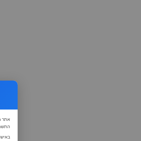
אתר
ה
התשמ"א-1981 (סעיף 13), לצורך שיפור השי
באישו