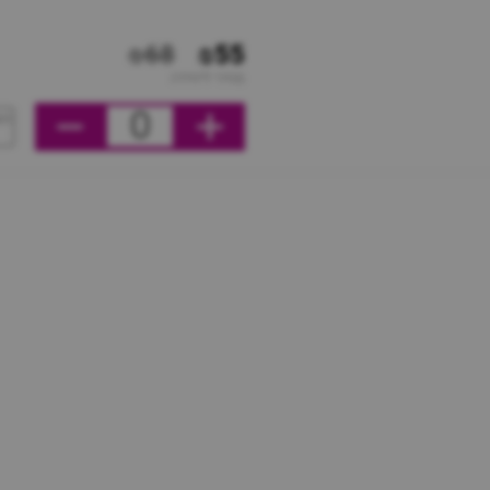
₪68
₪55
מחיר ליחידה
0