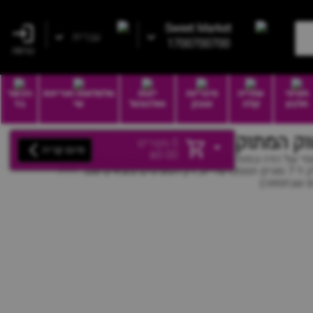
Sweet Market
עברית
1700700700
כניסה
חטיפי
שתייה
סיגריות
יינות
סלסלאות ואריזות
הכשר
חלבון
קלה
וטבק
ואלכוהול
שי
בד
וק המתוק
0
מוצרים
סיום קנייה
₪
0.00
מארז גומי - 7 סוגים מארז סוכריות גומי של הדה-בסט! מכיל כ- 1.100 קילו! מושלם לאירוח או
סתם להתפנק.. מארז פלסטיק מחולק ל-7 סוגים תסמכו עליינו, רק הטעימים נמצאים שם.. ????
ם שבתמונה)