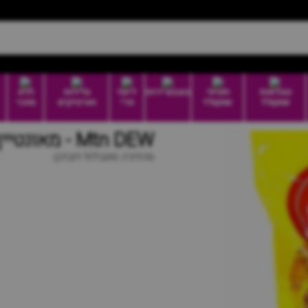
טבלאות
חטיפי
בונבוניירות
דיוטי
גלידות
ללא
שוקולד
שוקולד
פרי
וארטיקים
סוכר
Mtn DEW - מאונטיין דיו דובדבן
מהדורה מוגבלת! דובדבן