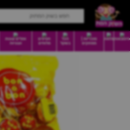
סיטונאות
מזווה
סוכריות |
הכל
חטיפים
וופלים עוגות
ממתקים
בשקל
מלוחים
ועוגיות