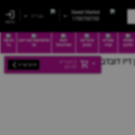
Sweet Market
עברית
1700700700
כניסה
חטיפי
שתייה
סיגריות
יינות
סלסלאות ואריזות
הכשר
חלבון
קלה
וטבק
ואלכוהול
שי
בד
0
מוצרים
סיום קנייה
₪
0.00