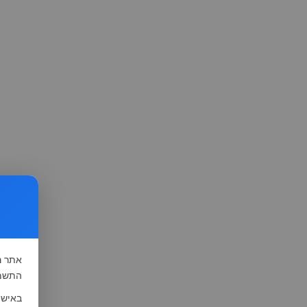
אתר
ה
התשמ"א-1981 (סעיף 13), לצורך שיפור השי
באישו