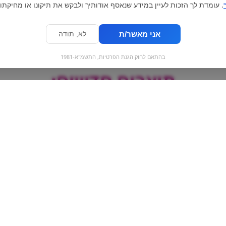
. עומדת לך הזכות לעיין במידע שנאסף אודותיך ולבקש את תיקונו או מחיקתו.
אני מאשר/ת
לא, תודה
בהתאם לחוק הגנת הפרטיות, התשמ"א-1981
מוצרים חדשים:
עט
מילקה קרקר מלוח |
סוכריות מנטוס מי
יח
Milka Tuc
entos mini