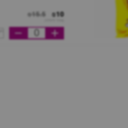
₪15.5
₪10
מחיר ליחידה
0