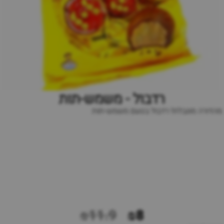
רדבול - משמש-תות
מהדורה מוגבלת! רדבול בטעם משמש-תות
₪11.9
₪8