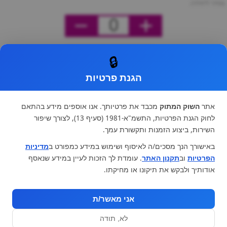
מחיר ליחידה
0
🔒
הגנת פרטיות
אתר
השוק המתוק
מכבד את פרטיותך. אנו אוספים מידע בהתאם
לחוק הגנת הפרטיות, התשמ"א-1981 (סעיף 13), לצורך שיפור
השירות, ביצוע הזמנות ותקשורת עמך.
באישורך הנך מסכים/ה לאיסוף ושימוש במידע כמפורט ב
מדיניות
הפרטיות
וב
תקנון האתר
. עומדת לך הזכות לעיין במידע שנאסף
אודותיך ולבקש את תיקונו או מחיקתו.
אני מאשר/ת
לא, תודה