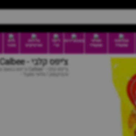
טבלאות
חטיפי
בונבוניירות
דיוטי
גלידות
ללא
שוקולד
שוקולד
פרי
וארטיקים
סוכר
צ׳יפס קלבי - Calbee כחול
צ׳יפס קלבי - lbee
והטיקטוק ! מלאי מוגבל -