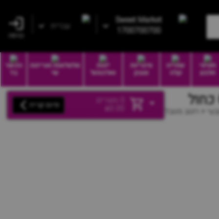
Sweet Market
עברית
1700700700
כניסה
חטיפי
שתייה
סיגריות
יינות
סלסלאות ואריזות
הכשר
חלבון
קלה
וטבק
ואלכוהול
שי
בד
0
מוצרים
סיום קנייה
₪
0.00
Ca צ'יפס בטעם טבעי + רוטב מטבל קטשופ הצ'יפס שהטריף את המדינה