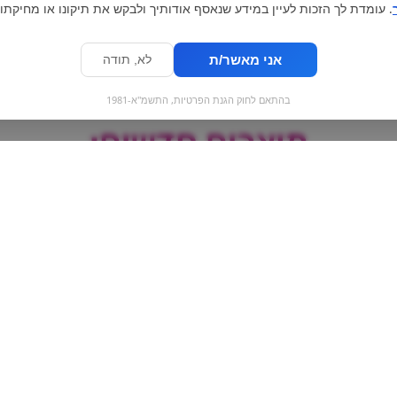
. עומדת לך הזכות לעיין במידע שנאסף אודותיך ולבקש את תיקונו או מחיקתו.
אני מאשר/ת
לא, תודה
בהתאם לחוק הגנת הפרטיות, התשמ"א-1981
מוצרים חדשים:
רדבול אוכמניות אדומות
ESE
- JuneBerry
צ'יז - בובספו