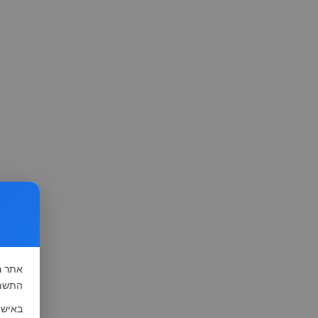
אתר
ה
התשמ"א-1981 (סעיף 13), לצורך שיפור השי
באישו