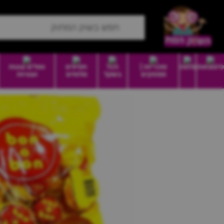
סיטונאות
מזווה
סוכריות |
הכל
חטיפים
וופלים עוגות
ממתקים
בשקל
מלוחים
ועוגיות