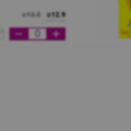
₪13.3
₪12.9
מחיר ליחידה
0