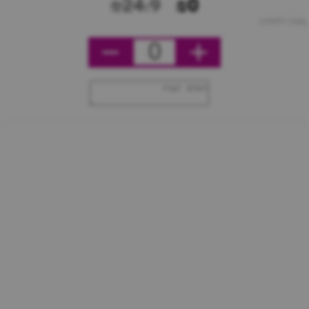
₪24.9
₪0
מחיר ליחידה
0