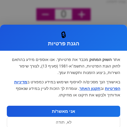
מחיר ליחידה
0
🔒
הגנת פרטיות
אתר
השוק המתוק
מכבד את פרטיותך. אנו אוספים מידע בהתאם
לחוק הגנת הפרטיות, התשמ"א-1981 (סעיף 13), לצורך שיפור
השירות, ביצוע הזמנות ותקשורת עמך.
באישורך הנך מסכים/ה לאיסוף ושימוש במידע כמפורט ב
מדיניות
הפרטיות
וב
תקנון האתר
. עומדת לך הזכות לעיין במידע שנאסף
אודותיך ולבקש את תיקונו או מחיקתו.
אני מאשר/ת
לא, תודה