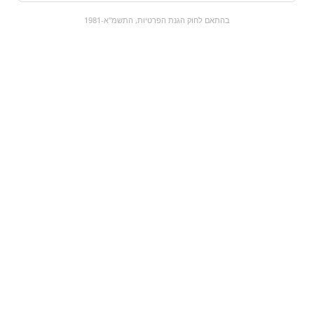
0
בהתאם לחוק הגנת הפרטיות, התשמ"א-1981
כל המוצרים
השוק המתוק
מבצעים
הקניות שלי
עגלת קניות
מוצרים חדשים:
שוקולד בוטנים -
מילקה לאו | Milka
ROSHEN
₪0
₪4
מעבר למוצר
מעבר למוצר