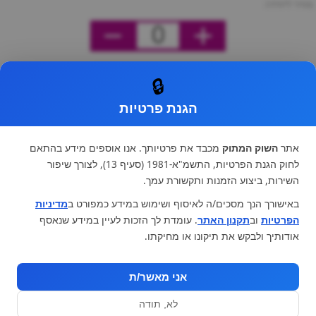
מחיר ליחידה
0
🔒
הגנת פרטיות
אתר
השוק המתוק
מכבד את פרטיותך. אנו אוספים מידע בהתאם
לחוק הגנת הפרטיות, התשמ"א-1981 (סעיף 13), לצורך שיפור
השירות, ביצוע הזמנות ותקשורת עמך.
באישורך הנך מסכים/ה לאיסוף ושימוש במידע כמפורט ב
מדיניות
הפרטיות
וב
תקנון האתר
. עומדת לך הזכות לעיין במידע שנאסף
אודותיך ולבקש את תיקונו או מחיקתו.
אני מאשר/ת
לא, תודה