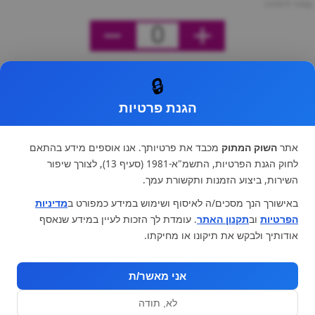
מחיר ליחידה
0
🔒
הגנת פרטיות
אתר
השוק המתוק
מכבד את פרטיותך. אנו אוספים מידע בהתאם
לחוק הגנת הפרטיות, התשמ"א-1981 (סעיף 13), לצורך שיפור
השירות, ביצוע הזמנות ותקשורת עמך.
באישורך הנך מסכים/ה לאיסוף ושימוש במידע כמפורט ב
מדיניות
הפרטיות
וב
תקנון האתר
. עומדת לך הזכות לעיין במידע שנאסף
אודותיך ולבקש את תיקונו או מחיקתו.
אני מאשר/ת
לא, תודה