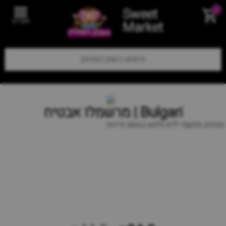
Sweet
0
תפריט
Market
Bulgari | מרשמלו אבטיח
ממתק מוקצף ללא גלוטן בטעם פירות