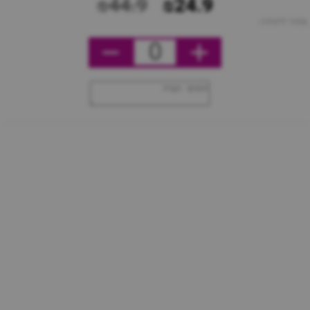
₪44.9
₪24.9
מחיר ליחידה
0