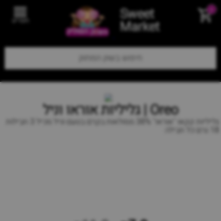
Sweet
0
תפריט
Market
Oreo | גליליות אוראו וניל
גליליות קקאו "אוראו" 38% ממולאות בקרם בטעם וניל מכיל 3 חבילות
18 גרם כל חבילה