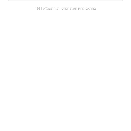
0
בהתאם לחוק הגנת הפרטיות, התשמ"א-1981
כל המוצרים
השוק המתוק
מבצעים
הקניות שלי
עגלת קניות
מוצרים חדשים:
גומי נחש מסוכר
תפוציפס פופס
₪4.90
₪35
מעבר למוצר
מעבר למוצר