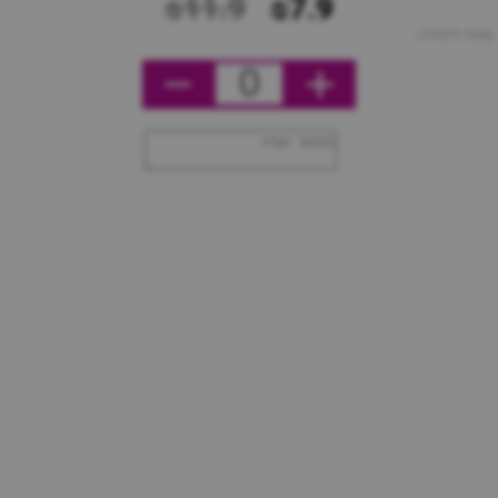
₪11.9
₪7.9
מחיר ליחידה
0