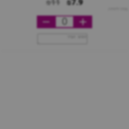
₪11
₪7.9
מחיר ליחידה
0