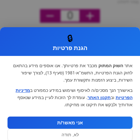
מחיר ליחידה
0
🔒
הגנת פרטיות
אתר
השוק המתוק
מכבד את פרטיותך. אנו אוספים מידע בהתאם
לחוק הגנת הפרטיות, התשמ"א-1981 (סעיף 13), לצורך שיפור
השירות, ביצוע הזמנות ותקשורת עמך.
באישורך הנך מסכים/ה לאיסוף ושימוש במידע כמפורט ב
מדיניות
הפרטיות
וב
תקנון האתר
. עומדת לך הזכות לעיין במידע שנאסף
אודותיך ולבקש את תיקונו או מחיקתו.
אני מאשר/ת
לא, תודה