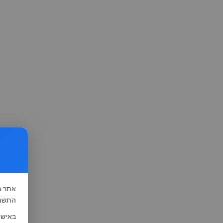
אתר
ה
התשמ"א-1981 (סעיף 13), לצורך שיפור השי
באישו