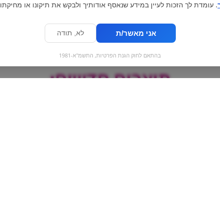
. עומדת לך הזכות לעיין במידע שנאסף אודותיך ולבקש את תיקונו או מחיקתו.
אני מאשר/ת
לא, תודה
בהתאם לחוק הגנת הפרטיות, התשמ"א-1981
מוצרים חדשים:
|
הריבו חמוצים | haribo
הריבו גומי קולה
bo roulette cola
balla