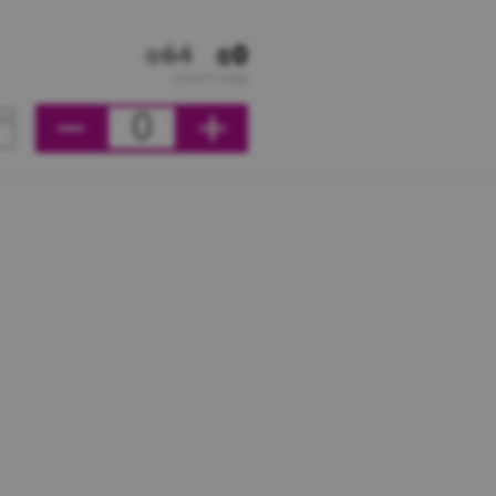
₪64
₪0
מחיר ליחידה
0