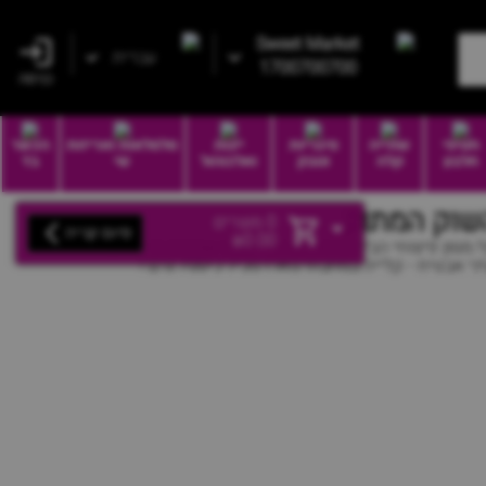
Sweet Market
עברית
1700700700
כניסה
חטיפי
שתייה
סיגריות
יינות
סלסלאות ואריזות
הכשר
חלבון
קלה
וטבק
ואלכוהול
שי
בד
השוק המתוק
0
מוצרים
סיום קנייה
₪
0.00
 מגוון פיצוחי הבית ברמה גבוהה ! קשיו שקדים פיסטוק
בטיח - קלייה במחבת! מארז מכיל כ-700 גרם !