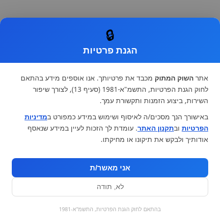
🔒
הגנת פרטיות
אתר
השוק המתוק
מכבד את פרטיותך. אנו אוספים מידע בהתאם
לחוק הגנת הפרטיות, התשמ"א-1981 (סעיף 13), לצורך שיפור
השירות, ביצוע הזמנות ותקשורת עמך.
באישורך הנך מסכים/ה לאיסוף ושימוש במידע כמפורט ב
מדיניות
הפרטיות
וב
תקנון האתר
. עומדת לך הזכות לעיין במידע שנאסף
אודותיך ולבקש את תיקונו או מחיקתו.
אני מאשר/ת
לא, תודה
0
בהתאם לחוק הגנת הפרטיות, התשמ"א-1981
כל המוצרים
השוק המתוק
מבצעים
הקניות שלי
עגלת קניות