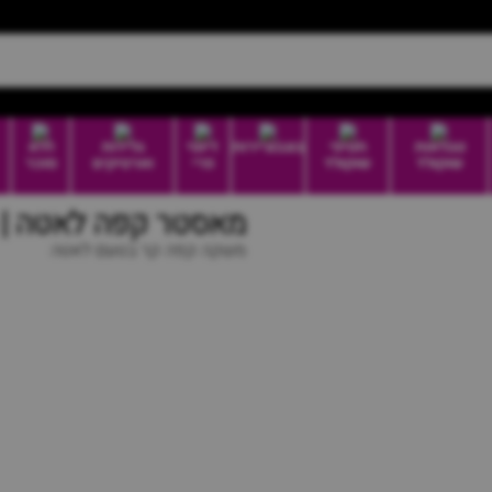
טבלאות
חטיפי
בונבוניירות
דיוטי
גלידות
ללא
שוקולד
שוקולד
פרי
וארטיקים
סוכר
מאסטר קפה לאטה | Master Cafe latte
משקה קפה קר בטעם לאטה