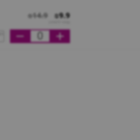
₪14.9
₪9.9
מחיר ליחידה
0