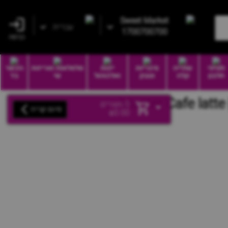
Sweet Market
עברית
1700700700
כניסה
חטיפי
שתייה
סיגריות
יינות
סלסלאות ואריזות
הכשר
חלבון
קלה
וטבק
ואלכוהול
שי
בד
0
מוצרים
סיום קנייה
₪
0.00