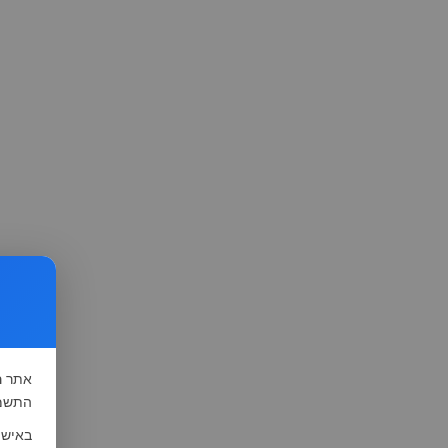
אתר
ה
התשמ"א-1981 (סעיף 13), לצורך שיפור השי
באישו