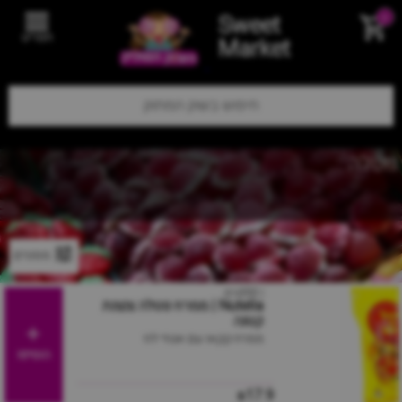
Sweet
0
תפריט
Market
נוטלה
מסננים
| 350גרם
Nutella | ממרח נוטלה צנצנת
קטנה
ממרח קקאו עם אגוזי לוז
הוסיפו
₪17.9