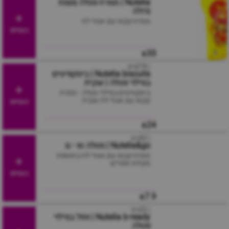
Nutella | ממרח נוטלה צנצנת
גדולה
ממרח קקאו עם אגוזי לוז
הוסיפו
₪33
| 276גרם
Nutella biscuits | ביסקוויטים
במילוי נוטלה | שקית
ביסקוויטים במילוי נוטלה - ממרח
קקאו עם אגוזי לוז שקית
הוסיפו
₪24
| 52גרם
Nutella&go | נוטלה טו - גו
ממרח קקאו עם אגוזי לוז בתוספת
מקלות אפויים
הוסיפו
₪7.9
| 22גרם
Nutella b-ready | וופל במילוי
נוטלה