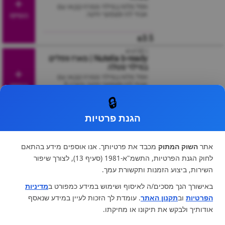
וופל מלוח במילוי ממרח קקאו עם
אגוזי לוז ופצפוצי חיטה
הוסיפו
₪3.5
| 132גרם
Nutella b-ready | מארז וופלים
במילוי נוטלה
וופל מלוח במילוי ממרח קקאו עם
אגוזי לוז ופצפוצי חיטה מארז 6
הוסיפו
יחידות
🔒
₪14.9
הגנת פרטיות
| 30גרם
Nutella | ממרח נוטלה מיני
בצנצנת
אתר
השוק המתוק
ממרח קקאו עם אגוזי לוז
מכבד את פרטיותך. אנו אוספים מידע בהתאם
הוסיפו
לחוק הגנת הפרטיות, התשמ"א-1981 (סעיף 13), לצורך שיפור
השירות, ביצוע הזמנות ותקשורת עמך.
₪3.9
באישורך הנך מסכים/ה לאיסוף ושימוש במידע כמפורט ב
מדיניות
| 22גרם
הפרטיות
וב
תקנון האתר
וופל חנוטה - פררו רושר |
. עומדת לך הזכות לעיין במידע שנאסף
hanuta
אודותיך ולבקש את תיקונו או מחיקתו.
וופל חנוטה - פררו רושר | hanuta