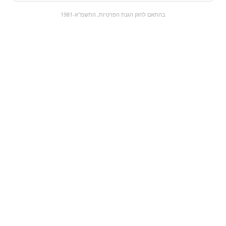
0
בהתאם לחוק הגנת הפרטיות, התשמ"א-1981
כל המוצרים
השוק המתוק
מבצעים
הקניות שלי
עגלת קניות
מוצרים חדשים:
עלים להכנת סוכריה על
סוכרייית סודה על מקל
מקל פירות| Slaps
SWIZZLES
Watermelon
₪1.5
₪0
מעבר למוצר
מעבר למוצר