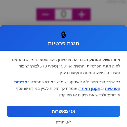
מחיר ליחידה
0
🔒
הגנת פרטיות
אתר
השוק המתוק
מכבד את פרטיותך. אנו אוספים מידע בהתאם
לחוק הגנת הפרטיות, התשמ"א-1981 (סעיף 13), לצורך שיפור
השירות, ביצוע הזמנות ותקשורת עמך.
באישורך הנך מסכים/ה לאיסוף ושימוש במידע כמפורט ב
מדיניות
הפרטיות
וב
תקנון האתר
. עומדת לך הזכות לעיין במידע שנאסף
אודותיך ולבקש את תיקונו או מחיקתו.
אני מאשר/ת
לא, תודה