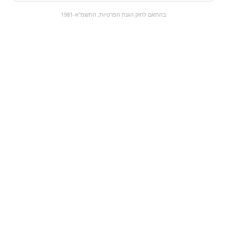
0
בהתאם לחוק הגנת הפרטיות, התשמ"א-1981
כל המוצרים
השוק המתוק
מבצעים
הקניות שלי
עגלת קניות
מוצרים חדשים:
דבש טהור | יד מרדכי
סניידרס צ'דר | snyders
₪0
₪24
מעבר למוצר
מעבר למוצר