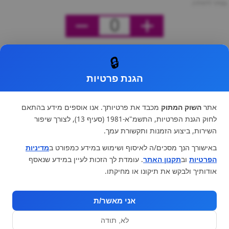
מחיר ליחידה
0
🔒
הגנת פרטיות
אתר
השוק המתוק
מכבד את פרטיותך. אנו אוספים מידע בהתאם
לחוק הגנת הפרטיות, התשמ"א-1981 (סעיף 13), לצורך שיפור
השירות, ביצוע הזמנות ותקשורת עמך.
באישורך הנך מסכים/ה לאיסוף ושימוש במידע כמפורט ב
מדיניות
הפרטיות
וב
תקנון האתר
. עומדת לך הזכות לעיין במידע שנאסף
אודותיך ולבקש את תיקונו או מחיקתו.
אני מאשר/ת
לא, תודה