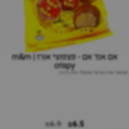
אם אנד אם - פצפוצי אורז | m&m
crispy
פצפוצי אורז בציפוי שוקולד חלב ודרגה
₪6.9
₪6.5