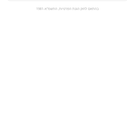
0
בהתאם לחוק הגנת הפרטיות, התשמ"א-1981
כל המוצרים
השוק המתוק
מבצעים
הקניות שלי
עגלת קניות
מוצרים חדשים:
Ocb black slim |
SKIPPY - חמאת
ניירות ופילטר M
בוטנים
₪28
₪0
מעבר למוצר
מעבר למוצר