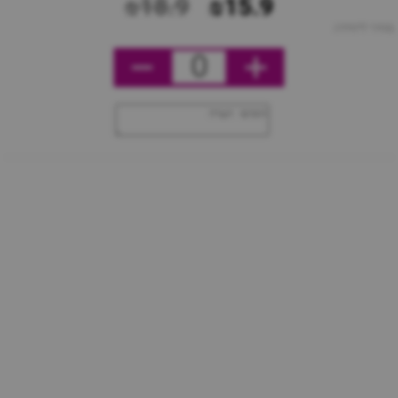
₪18.9
₪15.9
מחיר ליחידה
0