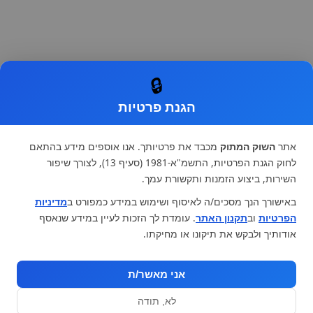
🔒
הגנת פרטיות
אתר
השוק המתוק
מכבד את פרטיותך. אנו אוספים מידע בהתאם
לחוק הגנת הפרטיות, התשמ"א-1981 (סעיף 13), לצורך שיפור
השירות, ביצוע הזמנות ותקשורת עמך.
באישורך הנך מסכים/ה לאיסוף ושימוש במידע כמפורט ב
מדיניות
הפרטיות
וב
תקנון האתר
. עומדת לך הזכות לעיין במידע שנאסף
אודותיך ולבקש את תיקונו או מחיקתו.
אני מאשר/ת
לא, תודה