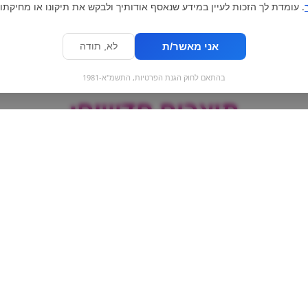
. עומדת לך הזכות לעיין במידע שנאסף אודותיך ולבקש את תיקונו או מחיקתו.
אני מאשר/ת
לא, תודה
בהתאם לחוק הגנת הפרטיות, התשמ"א-1981
מוצרים חדשים:
רדבול אגס - Spiced
ויסוצקי תה ירוק 
Pear