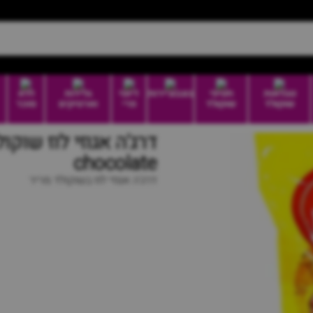
טבלאות
חטיפי
בונבוניירות
דיוטי
גלידות
ללא
שוקולד
שוקולד
פרי
וארטיקים
סוכר
chocolate
דרג'ה אגוזי לוז בשוקולד מריר