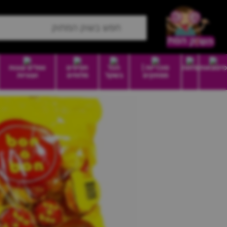
סיטונאות
מזווה
סוכריות |
הכל
חטיפים
וופלים עוגות
ממתקים
בשקל
מלוחים
ועוגיות