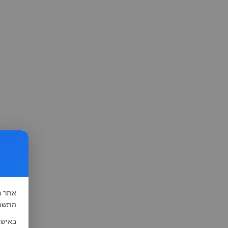
אתר
ה
התשמ"א-1981 (סעיף 13), לצורך שיפור השי
באישו