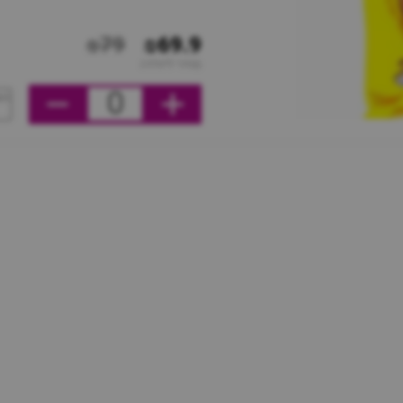
₪79
₪69.9
מחיר ליחידה
0