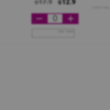
₪17.9
₪12.9
מחיר ליחידה
0