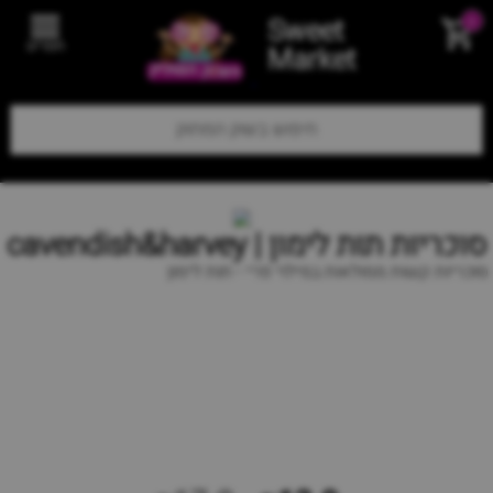
Sweet
0
תפריט
Market
סוכריות תות לימון | cavendish&harvey
סוכריות קשות ממולאות במילוי פרי - תות לימון