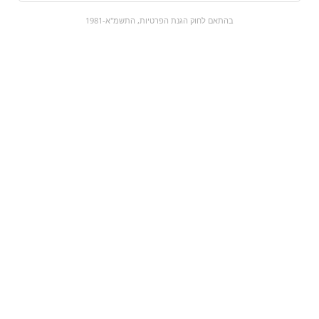
0
בהתאם לחוק הגנת הפרטיות, התשמ"א-1981
כל המוצרים
השוק המתוק
מבצעים
הקניות שלי
עגלת קניות
מוצרים חדשים:
ריזלות לגילגול סיגריות
מארז משוקלדים - הש
סילבר
המתוק | פרמיום
₪149
₪0
מעבר למוצר
מעבר למוצר