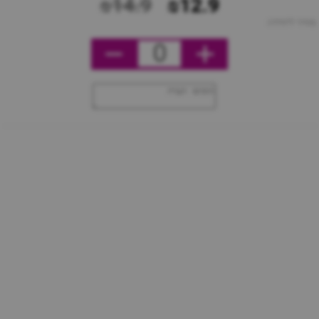
₪14.9
₪12.9
מחיר ליחידה
0