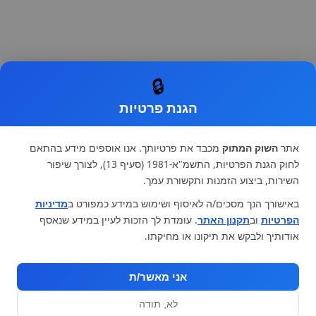
🔒
הגנת פרטיות
אתר
השוק המתוק
מכבד את פרטיותך. אנו אוספים מידע בהתאם
לחוק הגנת הפרטיות, התשמ"א-1981 (סעיף 13), לצורך שיפור
השירות, ביצוע הזמנות ותקשורת עמך.
באישורך הנך מסכים/ה לאיסוף ושימוש במידע כמפורט ב
מדיניות
הפרטיות
וב
תקנון האתר
. עומדת לך הזכות לעיין במידע שנאסף
אודותיך ולבקש את תיקונו או מחיקתו.
אני מאשר/ת
לא, תודה