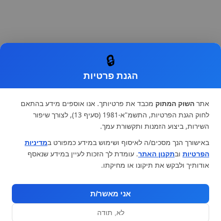
🔒
הגנת פרטיות
אתר
השוק המתוק
מכבד את פרטיותך. אנו אוספים מידע בהתאם
לחוק הגנת הפרטיות, התשמ"א-1981 (סעיף 13), לצורך שיפור
השירות, ביצוע הזמנות ותקשורת עמך.
באישורך הנך מסכים/ה לאיסוף ושימוש במידע כמפורט ב
מדיניות
הפרטיות
וב
תקנון האתר
. עומדת לך הזכות לעיין במידע שנאסף
אודותיך ולבקש את תיקונו או מחיקתו.
אני מאשר/ת
לא, תודה