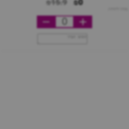
₪15.9
₪0
מחיר ליחידה
0