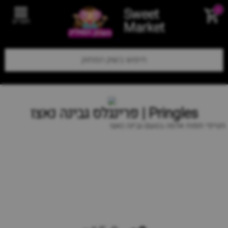
Sweet
0
תפריט
Market
Pringles | פרינגלס גבינה נאצו
חטיפי תפוח אדמה בטעם גבינה נאצו