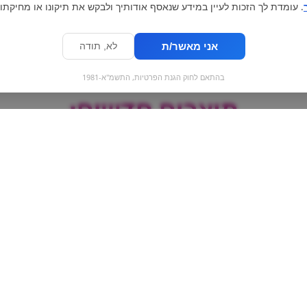
. עומדת לך הזכות לעיין במידע שנאסף אודותיך ולבקש את תיקונו או מחיקתו.
אני מאשר/ת
לא, תודה
בהתאם לחוק הגנת הפרטיות, התשמ"א-1981
מוצרים חדשים:
FINLANDIA - פינלנדיה
alley
ליטר
דבש ,שוקולד מריר,
קנדי