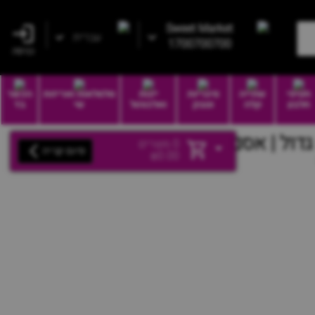
Sweet Market
עברית
1700700700
כניסה
חטיפי
שתייה
סיגריות
יינות
סלסלאות ואריזות
הכשר
חלבון
קלה
וטבק
ואלכוהול
שי
בד
גדול | אסם
0
מוצרים
סיום קנייה
₪
0.00