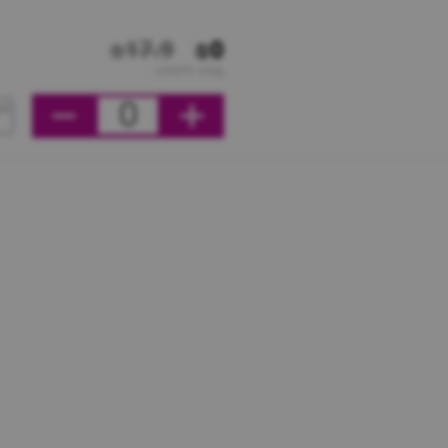
₪17.9
₪0
מחיר ליחידה
0