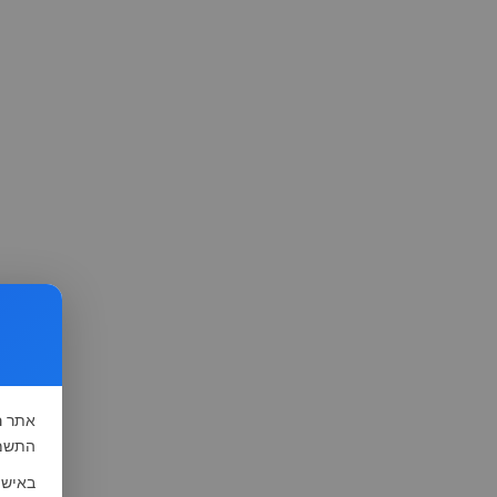
אתר
ה
התשמ"א-1981 (סעיף 13), לצורך שיפור השי
באישו