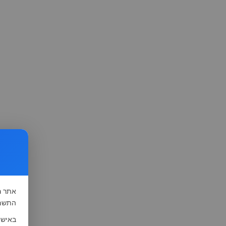
אתר
ה
התשמ"א-1981 (סעיף 13), לצורך שיפור השי
באישו