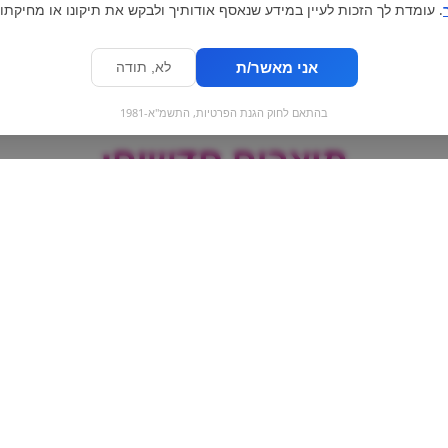
. עומדת לך הזכות לעיין במידע שנאסף אודותיך ולבקש את תיקונו או מחיקתו.
אני מאשר/ת
לא, תודה
בהתאם לחוק הגנת הפרטיות, התשמ"א-1981
מוצרים חדשים:
יס
תפוצי'פס טבעי גדול |
Crunch | ונ
עלית
שוקולד&נוגט