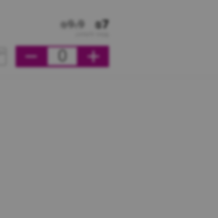
₪9.9
₪7
מחיר ליחידה
0