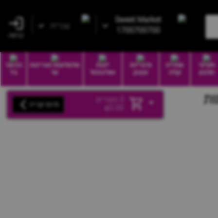
Sweet Market
עברית
1700700700
כניסה
חטיפי
שתייה
סיגריות
יינות
סלסלאות ואריזות
הכשר
חלבון
קלה
וטבק
ואלכוהול
שי
בד
0
מוצרים
סיום קנייה
₪
0.00