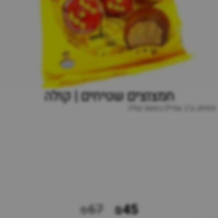
חמצוצים שטיחים | קולה
ממתק ע"ב עמילן בטעם קולה
₪67
₪45