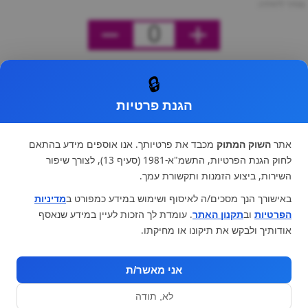
מחיר ליחידה
0
🔒
הגנת פרטיות
אתר
השוק המתוק
מכבד את פרטיותך. אנו אוספים מידע בהתאם
לחוק הגנת הפרטיות, התשמ"א-1981 (סעיף 13), לצורך שיפור
השירות, ביצוע הזמנות ותקשורת עמך.
באישורך הנך מסכים/ה לאיסוף ושימוש במידע כמפורט ב
מדיניות
הפרטיות
וב
תקנון האתר
. עומדת לך הזכות לעיין במידע שנאסף
אודותיך ולבקש את תיקונו או מחיקתו.
אני מאשר/ת
לא, תודה