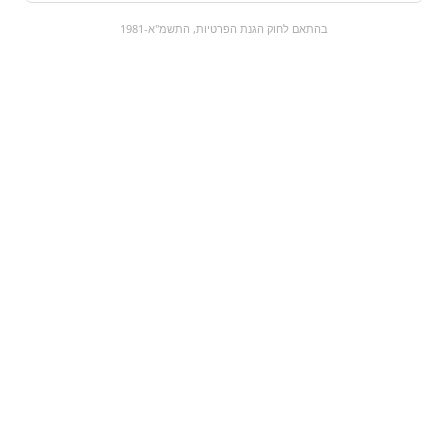
0
בהתאם לחוק הגנת הפרטיות, התשמ"א-1981
כל המוצרים
השוק המתוק
מבצעים
הקניות שלי
עגלת קניות
מוצרים חדשים:
SMARTIES - שוקולד
פאנטה אננס
לבן
₪9
₪12
מעבר למוצר
מעבר למוצר