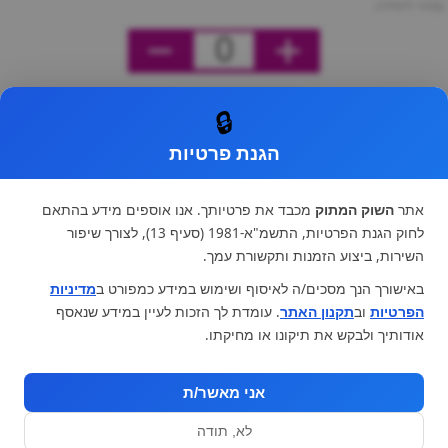
מחיר ליחידה
0
🔒
הגנת פרטיות
אתר
השוק המתוק
מכבד את פרטיותך. אנו אוספים מידע בהתאם
לחוק הגנת הפרטיות, התשמ"א-1981 (סעיף 13), לצורך שיפור
השירות, ביצוע הזמנות ותקשורת עמך.
באישורך הנך מסכים/ה לאיסוף ושימוש במידע כמפורט ב
מדיניות
הפרטיות
וב
תקנון האתר
. עומדת לך הזכות לעיין במידע שנאסף
אודותיך ולבקש את תיקונו או מחיקתו.
אני מאשר/ת
לא, תודה