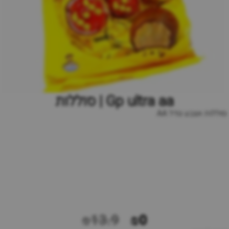
Gp ultra aa | סוללות
סוללות אצבע גודל AA
₪13.9
₪0